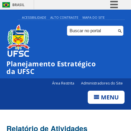
BRASIL
Simplifique!
ACESSIBILIDADE
ALTO CONTRASTE
MAPA DO SITE
Comunica BR
Participe
Acesso à informação
Legislação
Planejamento Estratégico
Canais
da UFSC
Área Restrita
Administradores do Site
MENU
Relatório de Atividades