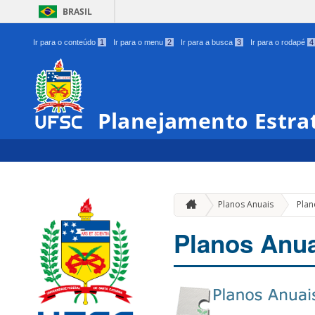
BRASIL
Ir para o conteúdo
1
Ir para o menu
2
Ir para a busca
3
Ir para o rodapé
4
Planejamento Estra
Planos Anuais
Plan
Planos Anua