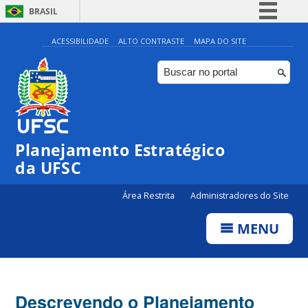
BRASIL
Simplifique!
ACESSIBILIDADE
ALTO CONTRASTE
MAPA DO SITE
Comunica BR
Participe
Acesso à informação
Legislação
Planejamento Estratégico
Canais
da UFSC
Área Restrita
Administradores do Site
MENU
Descrevendo o Planejamento